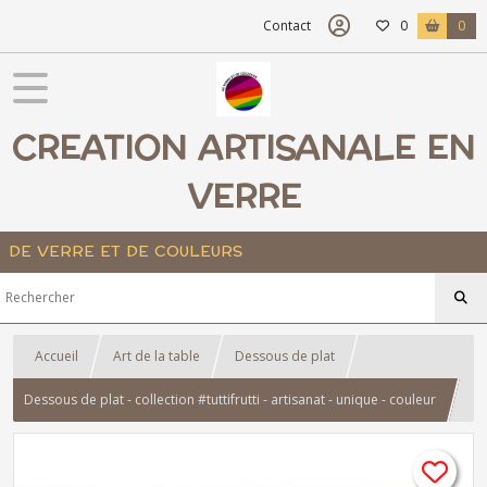
Contact
0
0
CREATION ARTISANALE EN
VERRE
DE VERRE ET DE COULEURS
Accueil
Art de la table
Dessous de plat
Dessous de plat - collection #tuttifrutti - artisanat - unique - couleur