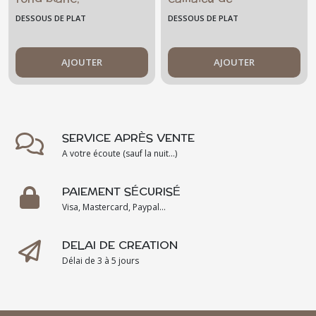
multicolore -
rouges -
DESSOUS DE PLAT
DESSOUS DE PLAT
artisanat - grand
transparent
modèle
AJOUTER
AJOUTER
SERVICE APRÈS VENTE
A votre écoute (sauf la nuit...)
PAIEMENT SÉCURISÉ
Visa, Mastercard, Paypal...
DELAI DE CREATION
Délai de 3 à 5 jours