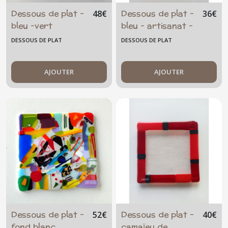
Dessous de plat -
Dessous de plat -
48
€
36
€
bleu -vert
bleu - artisanat -
unique -
DESSOUS DE PLAT
DESSOUS DE PLAT
transparent
AJOUTER
AJOUTER
Dessous de plat -
Dessous de plat -
52
€
40
€
fond blanc,
camaïeu de