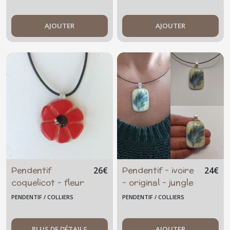
AJOUTER
AJOUTER
Pendentif
Pendentif - ivoire
26
€
24
€
coquelicot - fleur
- original - jungle
- artisanal unique
- fleur bleue
PENDENTIF / COLLIERS
PENDENTIF / COLLIERS
-rouge -
printemps- floral
PLUS DE DÉTAILS
AJOUTER