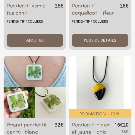
Pendentif verre
Pendentif
26
€
26
€
fusionné -
coquelicot - fleur
coquelicot jaune
- artisanal unique
PENDENTIF / COLLIERS
PENDENTIF / COLLIERS
-rouge - floral
AJOUTER
PLUS DE DÉTAILS
PROMOTION
-
10
%
Grand pendentif
Pendentif - noir
32
€
16
€
20
carré -blanc -
et jaune - chic
18
€