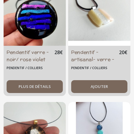
Pendentif verre -
Pendentif -
28
€
20
€
noir/ rose violet
artisanal- verre -
bleu
blanc crème ivoire
PENDENTIF / COLLIERS
PENDENTIF / COLLIERS
PLUS DE DÉTAILS
AJOUTER