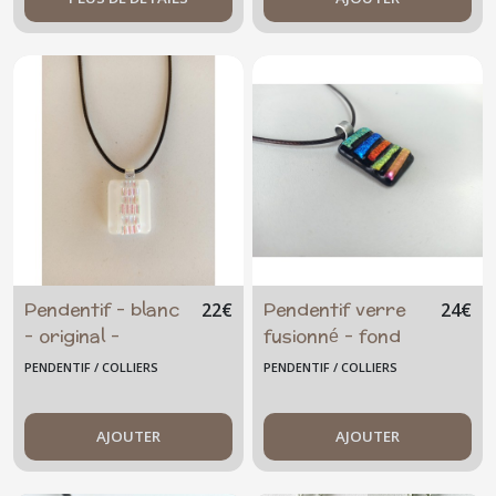
Pendentif - blanc
Pendentif verre
22
€
24
€
- original -
fusionné - fond
transparent et
noir - dichroïque-
PENDENTIF / COLLIERS
PENDENTIF / COLLIERS
nacré
multicolore
AJOUTER
AJOUTER