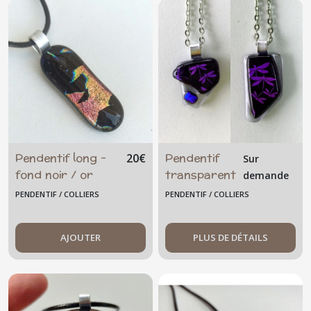
Pendentif long -
Pendentif
20
€
Sur
fond noir / or
transparent
demande
rose
noir libellule
PENDENTIF / COLLIERS
PENDENTIF / COLLIERS
- violet -
verre
AJOUTER
PLUS DE DÉTAILS