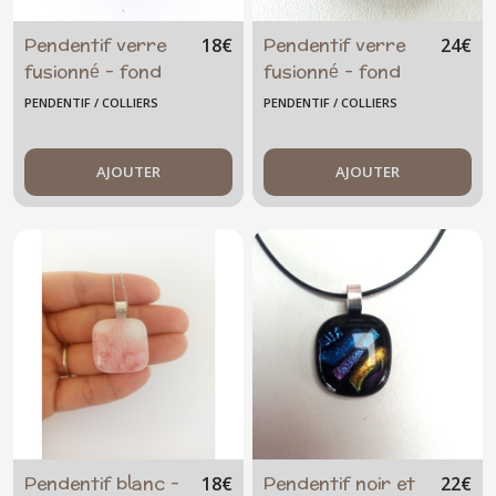
Pendentif verre
Pendentif verre
18
€
24
€
fusionné - fond
fusionné - fond
noir, vert/
noir - abeille
PENDENTIF / COLLIERS
PENDENTIF / COLLIERS
bleu/doré
dorée
AJOUTER
AJOUTER
Pendentif blanc -
Pendentif noir et
18
€
22
€