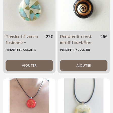
Afficher
les
résultats
Pendentif verre
Pendentif rond,
22
€
26
€
fusionné -
motif tourbillon,
ivoire/turquoise
or et noir
PENDENTIF / COLLIERS
PENDENTIF / COLLIERS
AJOUTER
AJOUTER