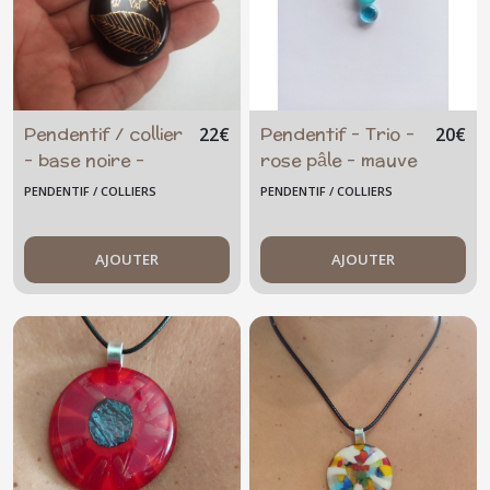
Pendentif / collier
Pendentif - Trio -
22
€
20
€
- base noire -
rose pâle - mauve
feuilles dorées
- violet
PENDENTIF / COLLIERS
PENDENTIF / COLLIERS
AJOUTER
AJOUTER