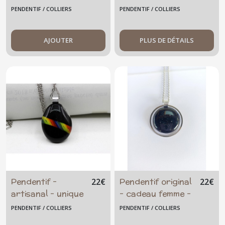
original - jungle -
PENDENTIF / COLLIERS
PENDENTIF / COLLIERS
feuille
AJOUTER
PLUS DE DÉTAILS
Pendentif -
Pendentif original
22
€
22
€
artisanal - unique
- cadeau femme -
- verre fusionné -
reflets - unique -
PENDENTIF / COLLIERS
PENDENTIF / COLLIERS
arc-en-ciel - noir
artisanal - verre