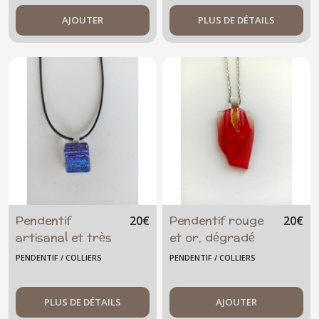
- acier inoxydable
dichroïque -
AJOUTER
brillant
PLUS DE DÉTAILS
Pendentif
Pendentif rouge
20
€
20
€
artisanal et très
et or, dégradé
original - bleu
PENDENTIF / COLLIERS
PENDENTIF / COLLIERS
violet
transparent
PLUS DE DÉTAILS
AJOUTER