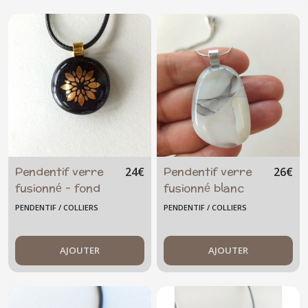
Boucles
d'oreilles
(70)
Puces
d'oreilles
(42)
Bracelet
(46)
Pendentif verre
Pendentif verre
24
€
26
€
fusionné - fond
fusionné blanc
noir fleur dorée
fumée
Parure
PENDENTIF / COLLIERS
PENDENTIF / COLLIERS
(25)
AJOUTER
AJOUTER
Pendentif
croix
(3)