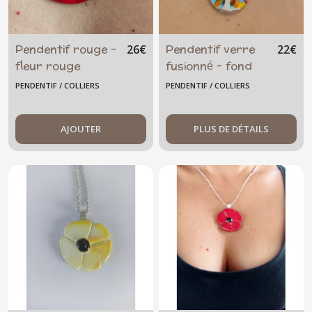
Pendentif rouge -
Pendentif verre
26
€
22
€
fleur rouge
fusionné - fond
noir - dichroïque-
PENDENTIF / COLLIERS
PENDENTIF / COLLIERS
reflets
multicolores
AJOUTER
PLUS DE DÉTAILS