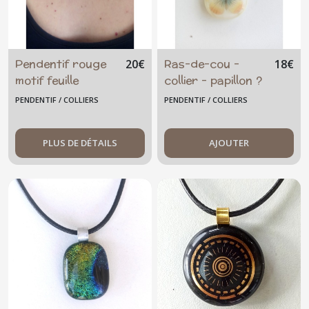
Pendentif rouge
Ras-de-cou -
20
€
18
€
motif feuille
collier - papillon ?
d'arbre doré
ivoire
PENDENTIF / COLLIERS
PENDENTIF / COLLIERS
PLUS DE DÉTAILS
AJOUTER