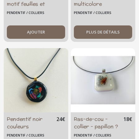
motif feuilles et
multicolore
fleurs roses
nombreux reflets
PENDENTIF / COLLIERS
PENDENTIF / COLLIERS
AJOUTER
PLUS DE DÉTAILS
Pendentif noir
Ras-de-cou -
24
€
18
€
couleurs
collier - papillon ?
dichroïque
PENDENTIF / COLLIERS
PENDENTIF / COLLIERS