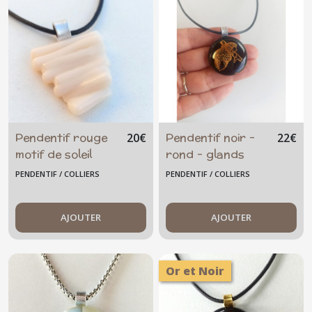
Pose-
Bijoux
(2)
Broche
à
épingler
(3)
Pendentif rouge
Pendentif noir -
20
€
22
€
motif de soleil
rond - glands
Porte-
stylisé
PENDENTIF / COLLIERS
PENDENTIF / COLLIERS
clés
/
bijoux
de
AJOUTER
AJOUTER
sac
(12)
Or et Noir
Bague
(15)