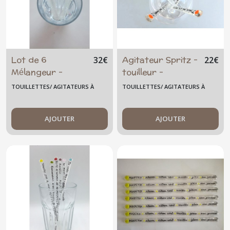
Lot de 6
Agitateur Spritz -
32
€
22
€
Mélangeur -
touilleur -
agitateur cocktail
brasseur -
TOUILLETTES/ AGITATEURS À
TOUILLETTES/ AGITATEURS À
- smoothie - sirop
touillette -
COCKTAIL GRAND MODÈLE
COCKTAIL GRAND MODÈLE
- mojito - grand -
mélangeur -
verre fusionné -
AJOUTER
cadeau original -
AJOUTER
original - été -
unique - verre
artisanal
fusionné - orange
- Italie