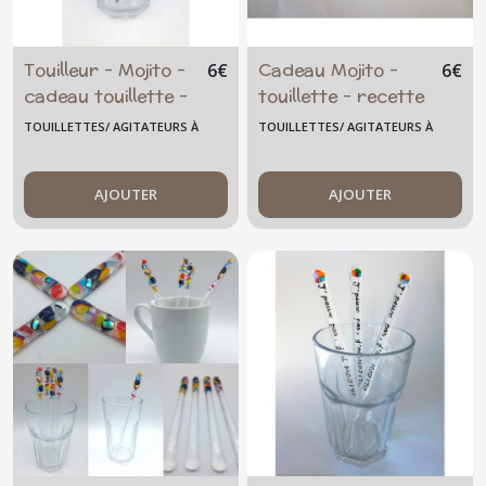
Touilleur - Mojito -
Cadeau Mojito -
6
€
6
€
cadeau touillette -
touillette - recette
personnalisée -
- ingrédient -
TOUILLETTES/ AGITATEURS À
TOUILLETTES/ AGITATEURS À
phrase au choix -
cocktail -
COCKTAIL GRAND MODÈLE
COCKTAIL GRAND MODÈLE
cocktail cadeau
agitateur -
femme - verre
AJOUTER
mélangeur - été -
AJOUTER
fusionné -
cadeau femme