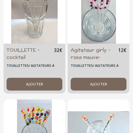
TOUILLETTE -
Agitateur girly -
32
€
12
€
cocktail
rose mauve-
multicolore - arc-
violet- mélangeur
TOUILLETTES/ AGITATEURS À
TOUILLETTES/ AGITATEURS À
en-ciel - Lot de 6-
- cocktail -
COCKTAIL GRAND MODÈLE
COCKTAIL GRAND MODÈLE
TOUILL-18-M-2
smoothie - sirop -
AJOUTER
jus - mojito -
AJOUTER
grand