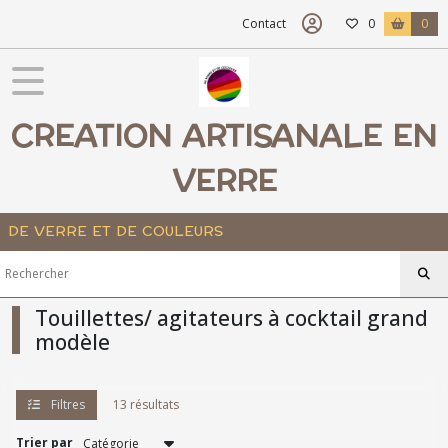
Fermer
Contact
0
0
FILTRES
CREATION ARTISANALE EN
Tous
les
produits
VERRE
Touillettes
/
Agitateurs
DE VERRE ET DE COULEURS
Touillettes/
agitateurs
Touillettes/ agitateurs à cocktail grand
à
modèle
cocktail
grand
modèle
(13)
Filtres
13 résultats
Trier par