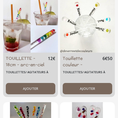
TOUILLETTE -
Touillette
12
€
6
€
50
18cm - arc-en-ciel
couleur -
- TOUILL-18-M-1
agitateur
TOUILLETTES/ AGITATEURS À
TOUILLETTES/ AGITATEURS À
mélangeur -
COCKTAIL GRAND MODÈLE
COCKTAIL GRAND MODÈLE
personnalisé -
AJOUTER
prénom - 18cm -
AJOUTER
Touill-18-Prénom