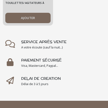
Grand modèle -
TOUILLETTES/ AGITATEURS À
Mojito - 18cm
COCKTAIL GRAND MODÈLE
AJOUTER
SERVICE APRÈS VENTE
A votre écoute (sauf la nuit...)
PAIEMENT SÉCURISÉ
Visa, Mastercard, Paypal...
DELAI DE CREATION
Délai de 3 à 5 jours