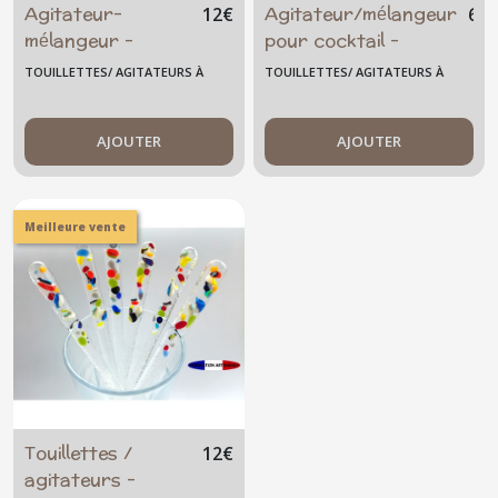
Agitateur-
Agitateur/mélangeur
12
€
6
€
mélangeur -
pour cocktail -
cocktail -
"J'peux pas, j'ai
TOUILLETTES/ AGITATEURS À
TOUILLETTES/ AGITATEURS À
smoothie - sirop -
MOJITO"- verre
COCKTAIL GRAND MODÈLE
COCKTAIL GRAND MODÈLE
jus - mojito -
fusionné artisanal
grand - verre
AJOUTER
AJOUTER
fusionné - original
- été - artisanal
Meilleure vente
Touillettes /
12
€
agitateurs -