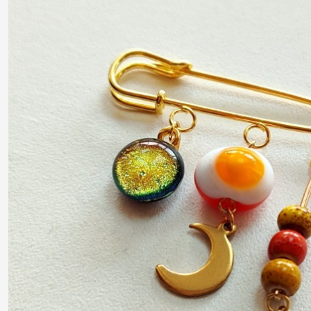
Boucles
d'oreilles
(70)
Puces
d'oreilles
(42)
Bracelet
(46)
Parure
(25)
Pendentif
croix
(3)