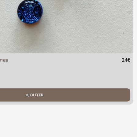
umes
24
€
AJOUTER