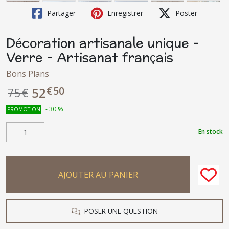
Partager
Enregistrer
Poster
Décoration artisanale unique -
Verre - Artisanat français
Bons Plans
€
50
52
75
€
-
30
%
PROMOTION
En stock
AJOUTER AU PANIER
POSER UNE QUESTION