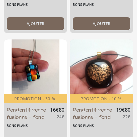
cheval
oblongue
BONS PLANS
BONS PLANS
transparent
AJOUTER
AJOUTER
PROMOTION
-
30
%
PROMOTION
-
10
%
Pendentif verre
Pendentif verre
16
€
80
19
€
80
fusionné - fond
fusionné - fond
24
€
22
€
noir -
noir - cœur
BONS PLANS
BONS PLANS
dichroïque-
doré