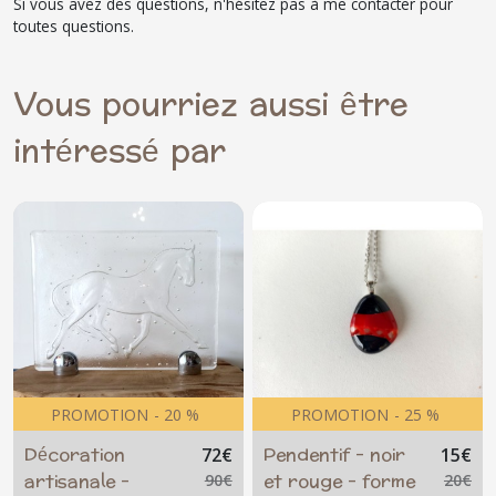
Si vous avez des questions, n'hésitez pas à me contacter pour
toutes questions.
Vous pourriez aussi être
intéressé par
PROMOTION
-
20
%
PROMOTION
-
25
%
Décoration
Pendentif - noir
72
€
15
€
artisanale -
et rouge - forme
90
€
20
€