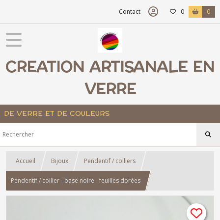
Contact
0
0
CREATION ARTISANALE EN
VERRE
DE VERRE ET DE COULEURS
Accueil
Bijoux
Pendentif / colliers
Pendentif / collier - base noire - feuilles dorées