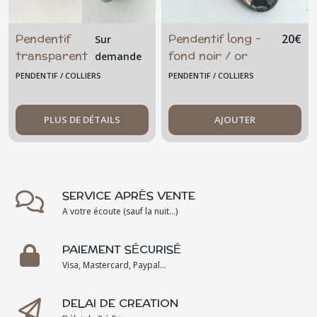
Pendentif
Pendentif long -
20
€
Sur
transparent
fond noir / or
demande
noir libellule
rose
PENDENTIF / COLLIERS
PENDENTIF / COLLIERS
- violet -
verre
PLUS DE DÉTAILS
AJOUTER
SERVICE APRÈS VENTE
A votre écoute (sauf la nuit...)
PAIEMENT SÉCURISÉ
Visa, Mastercard, Paypal...
DELAI DE CREATION