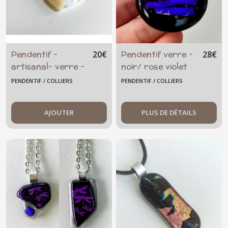
Pendentif -
Pendentif verre -
20
€
28
€
artisanal- verre -
noir/ rose violet
blanc crème ivoire
bleu
PENDENTIF / COLLIERS
PENDENTIF / COLLIERS
AJOUTER
PLUS DE DÉTAILS