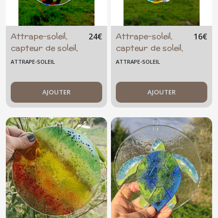
Attrape-soleil,
Attrape-soleil,
24
€
16
€
capteur de soleil,
capteur de soleil,
multicolore ,
multicolore ,
ATTRAPE-SOLEIL
ATTRAPE-SOLEIL
transparent,
transparent,
grand format
traits blancs
AJOUTER
AJOUTER