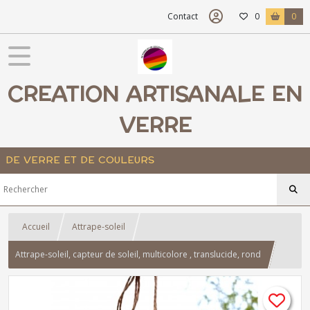
Contact
0
0
CREATION ARTISANALE EN
VERRE
DE VERRE ET DE COULEURS
Accueil
Attrape-soleil
Attrape-soleil, capteur de soleil, multicolore , translucide, rond