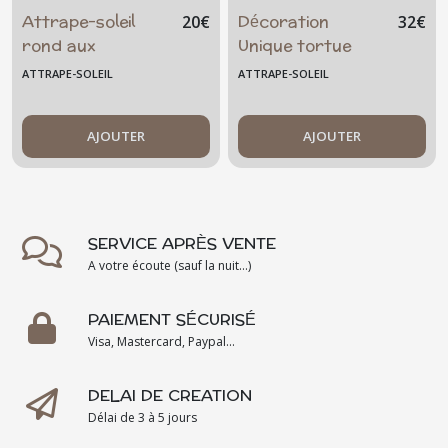
Attrape-soleil
Décoration
20
€
32
€
rond aux
Unique tortue
couleurs de l'arc-
bleu et vert
ATTRAPE-SOLEIL
ATTRAPE-SOLEIL
en-ciel
AJOUTER
AJOUTER
SERVICE APRÈS VENTE
A votre écoute (sauf la nuit...)
PAIEMENT SÉCURISÉ
Visa, Mastercard, Paypal...
DELAI DE CREATION
Délai de 3 à 5 jours