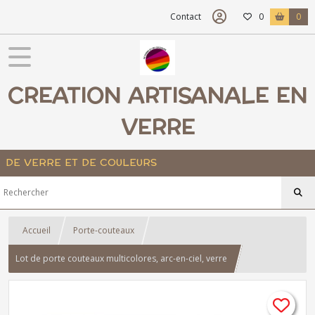
Contact
0
0
CREATION ARTISANALE EN
VERRE
DE VERRE ET DE COULEURS
Accueil
Porte-couteaux
Lot de porte couteaux multicolores, arc-en-ciel, verre