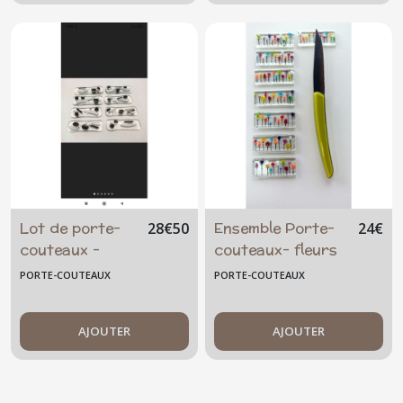
Lot de porte-
Ensemble Porte-
28
€
50
24
€
couteaux -
couteaux- fleurs
base
magiques
PORTE-COUTEAUX
PORTE-COUTEAUX
transparente -
blanc et noir
AJOUTER
AJOUTER