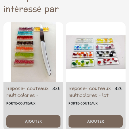
intéressé par
Repose- couteaux
Repose- couteaux
32
€
32
€
multicolores -
multicolores - lot
couleur au choix
de 8 - couleur au
PORTE-COUTEAUX
PORTE-COUTEAUX
choix
AJOUTER
AJOUTER