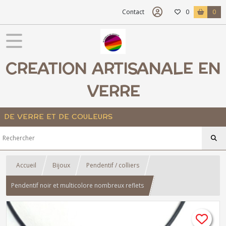
Contact
0
0
CREATION ARTISANALE EN
VERRE
DE VERRE ET DE COULEURS
Accueil
Bijoux
Pendentif / colliers
Pendentif noir et multicolore nombreux reflets