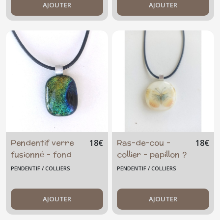
AJOUTER
AJOUTER
Pendentif verre
Ras-de-cou -
18
€
18
€
fusionné - fond
collier - papillon ?
noir, vert/
ivoire
PENDENTIF / COLLIERS
PENDENTIF / COLLIERS
bleu/doré
AJOUTER
AJOUTER