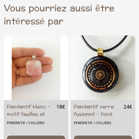
Vous pourriez aussi être
intéressé par
Pendentif blanc -
Pendentif verre
18
€
24
€
motif feuilles et
fusionné - fond
fleurs roses
noir - abeille
PENDENTIF / COLLIERS
PENDENTIF / COLLIERS
dorée