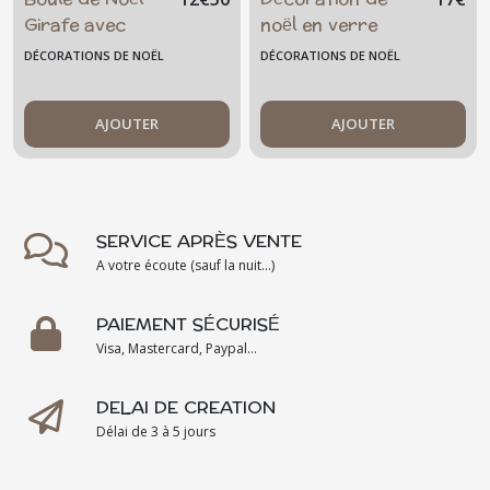
Girafe avec
noël en verre
prénom
fusionné - père
DÉCORATIONS DE NOËL
DÉCORATIONS DE NOËL
personnalisable
noël triangle
AJOUTER
AJOUTER
SERVICE APRÈS VENTE
A votre écoute (sauf la nuit...)
PAIEMENT SÉCURISÉ
Visa, Mastercard, Paypal...
DELAI DE CREATION
Délai de 3 à 5 jours