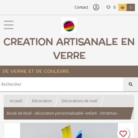
Contact
0
0
CREATION ARTISANALE EN
VERRE
DE VERRE ET DE COULEURS
Accueil
Décoration
Décorations de noël
Boule de Noël - décoration personnalisable -enfant - christmas -
renard gris