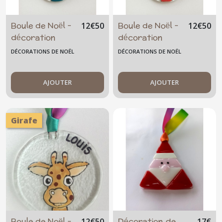
Boule de Noël -
Boule de Noël -
12
€
50
12
€
50
décoration
décoration
personnalisable
personnalisable
DÉCORATIONS DE NOËL
DÉCORATIONS DE NOËL
- fille -
- garçon -
christmas
christmas
AJOUTER
AJOUTER
Girafe
Boule de Noël -
Décoration de
12
€
50
17
€