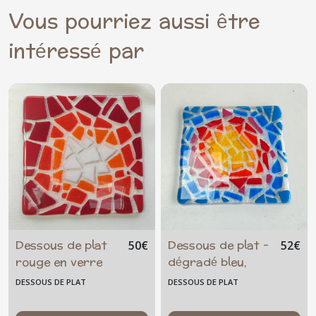
Vous pourriez aussi être
intéressé par
Dessous de plat
Dessous de plat -
50
€
52
€
rouge en verre
dégradé bleu,
épais
rouge, jaune
DESSOUS DE PLAT
DESSOUS DE PLAT