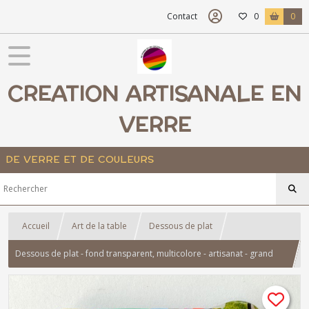
Contact
0
0
CREATION ARTISANALE EN
VERRE
DE VERRE ET DE COULEURS
Accueil
Art de la table
Dessous de plat
Dessous de plat - fond transparent, multicolore - artisanat - grand
modèle