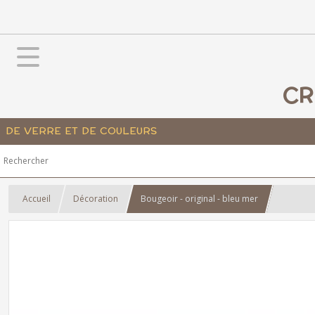
CR
DE VERRE ET DE COULEURS
Accueil
Décoration
Bougeoir - original - bleu mer