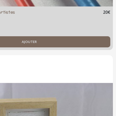
rtistes
20
€
AJOUTER