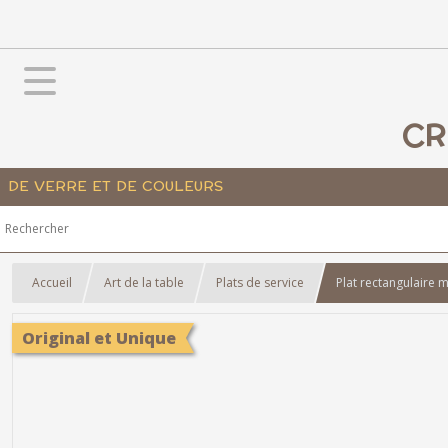
CR
DE VERRE ET DE COULEURS
Accueil
Art de la table
Plats de service
Plat rectangulaire m
Original et Unique