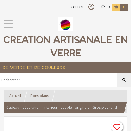
Contact
0
0
CREATION ARTISANALE EN
VERRE
DE VERRE ET DE COULEURS
Accueil
Bons plans
Cadeau - décoration - intérieur - couple - originale - Gros plat rond -
plat à fruits - centre de table - multicolore