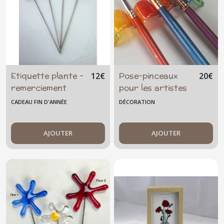
Etiquette plante -
Pose-pinceaux
12
€
20
€
remerciement
pour les artistes
maîtresse -
CADEAU FIN D'ANNÉE
DÉCORATION
ATSEM - AVS -
Nounou - Cadeau
de fin d'année
AJOUTER
AJOUTER