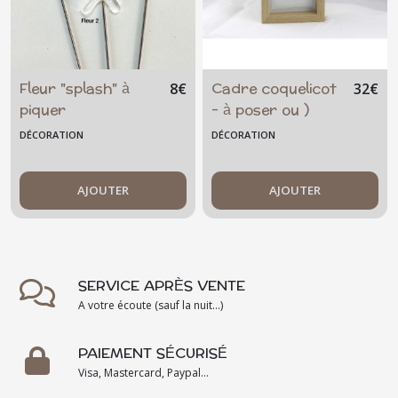
Fleur "splash" à
Cadre coquelicot
8
€
32
€
piquer
- à poser ou )
suspendre -
DÉCORATION
DÉCORATION
fleurs - printemps
- femme - déco -
AJOUTER
art
AJOUTER
SERVICE APRÈS VENTE
A votre écoute (sauf la nuit...)
PAIEMENT SÉCURISÉ
Visa, Mastercard, Paypal...