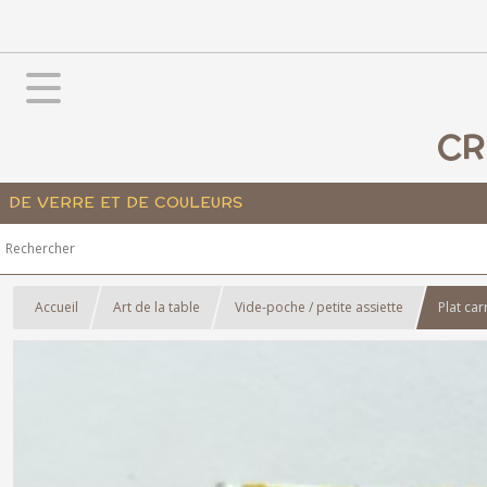
CR
DE VERRE ET DE COULEURS
Accueil
Art de la table
Vide-poche / petite assiette
Plat car