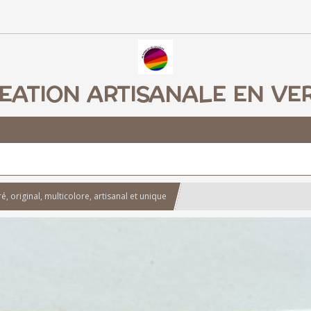
EATION ARTISANALE EN VE
ré, original, multicolore, artisanal et unique