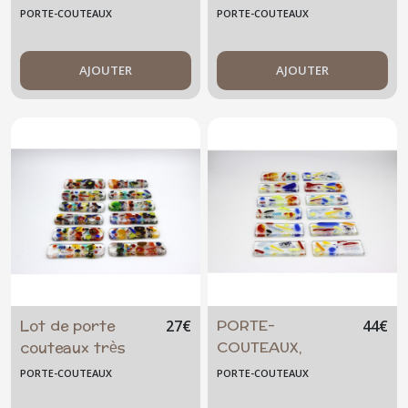
"fleurs"- Peints à
lot de 4
PORTE-COUTEAUX
PORTE-COUTEAUX
la main
AJOUTER
AJOUTER
Lot de porte
PORTE-
27
€
44
€
couteaux très
COUTEAUX,
colorés -
Rouge-Jaune-
PORTE-COUTEAUX
PORTE-COUTEAUX
multicolore
Bleu, PC-RJB-F-1