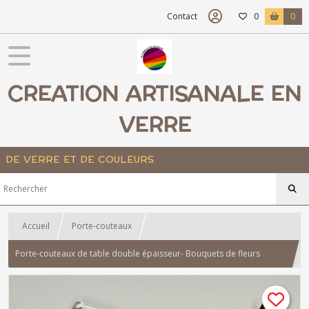
Contact
0
0
CREATION ARTISANALE EN
VERRE
DE VERRE ET DE COULEURS
Accueil
Porte-couteaux
Porte-couteaux de table double épaisseur- Bouquets de fleurs
multicolores