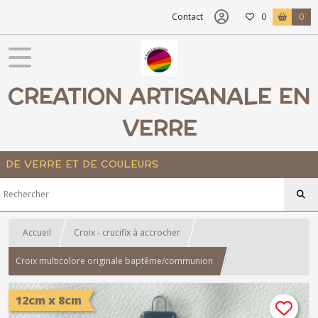
Contact
0
0
CREATION ARTISANALE EN
VERRE
DE VERRE ET DE COULEURS
Accueil
Croix - crucifix à accrocher
Croix multicolore originale baptême/communion
12cm x 8cm