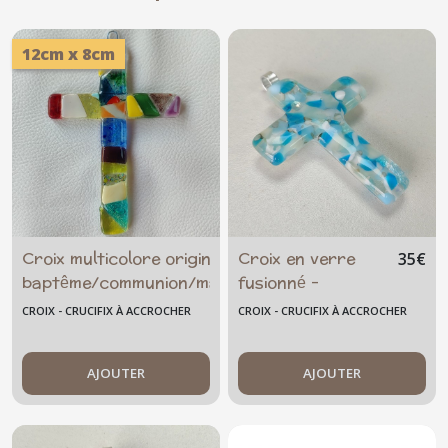
12cm x 8cm
Croix multicolore originale
Croix en verre
36
€
35
€
baptême/communion/mariage
fusionné -
baptême -
CROIX - CRUCIFIX À ACCROCHER
CROIX - CRUCIFIX À ACCROCHER
communion - à
accrocher -
AJOUTER
transparente bleu
AJOUTER
- crucifix
moderne -