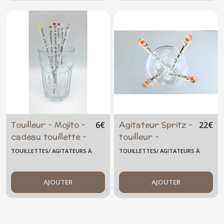
- été - artisanal
Touilleur - Mojito -
Agitateur Spritz -
6
€
22
€
cadeau touillette -
touilleur -
personnalisée -
brasseur -
TOUILLETTES/ AGITATEURS À
TOUILLETTES/ AGITATEURS À
phrase au choix -
touillette -
COCKTAIL GRAND MODÈLE
COCKTAIL GRAND MODÈLE
cocktail cadeau
mélangeur -
femme - verre
AJOUTER
cadeau original -
AJOUTER
fusionné -
unique - verre
fusionné - orange
- Italie