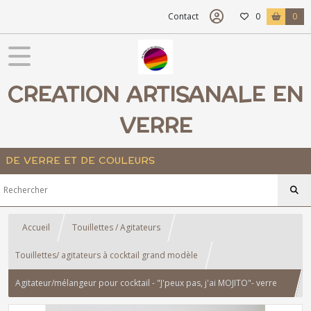
Contact
0
0
CREATION ARTISANALE EN
VERRE
DE VERRE ET DE COULEURS
Accueil
Touillettes / Agitateurs
Touillettes/ agitateurs à cocktail grand modèle
Agitateur/mélangeur pour cocktail - "J'peux pas, j'ai MOJITO"- verre
fusionné artisanal