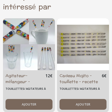
intéressé par
Agitateur-
Cadeau Mojito -
12
€
6
€
mélangeur -
touillette - recette
cocktail -
- ingrédient -
TOUILLETTES/ AGITATEURS À
TOUILLETTES/ AGITATEURS À
smoothie - sirop -
cocktail -
COCKTAIL GRAND MODÈLE
COCKTAIL GRAND MODÈLE
jus - mojito -
agitateur -
grand - verre
AJOUTER
mélangeur - été -
AJOUTER
fusionné - original
cadeau femme