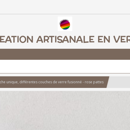
EATION ARTISANALE EN VE
che unique, différentes couches de verre fusionné - rose pattes