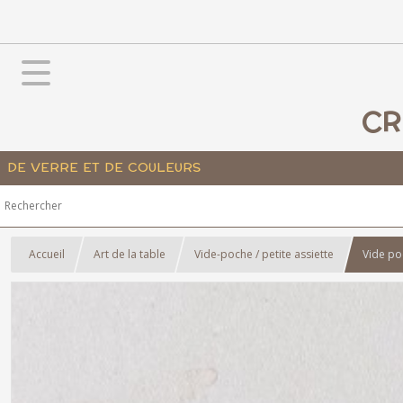
CR
DE VERRE ET DE COULEURS
Accueil
Art de la table
Vide-poche / petite assiette
Vide po