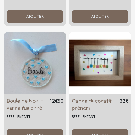
bébé cadeau -
bébé cadeau -
naissance -
naissance -
baptême -
AJOUTER
baptême - fête
AJOUTER
babyshower -
prénatale - rose -
verre fusionné
babyshower -
verre fusionné
Boule de Noël -
Cadre décoratif
12
€
50
32
€
verre fusionné -
prénom -
coeur bleu -
personnalisable -
BÉBÉ - ENFANT
BÉBÉ - ENFANT
personnalisable
- prénom -