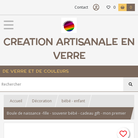
Contact
0
0
CREATION ARTISANALE EN
VERRE
DE VERRE ET DE COULEURS
Accueil
Décoration
bébé - enfant
Boule de naissance -fille - souvenir bébé - cadeau gift - mon premier
cadeau - verre fusionné- déco chambre bébé