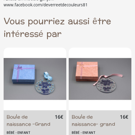
www.facebook.com/deverreetdecouleurs81
Vous pourriez aussi être
intéressé par
Boule de
Boule de
16
€
16
€
naissance -Grand
naissance- grand
modèle - garçon -
modèle - fille -
BÉBÉ - ENFANT
BÉBÉ - ENFANT