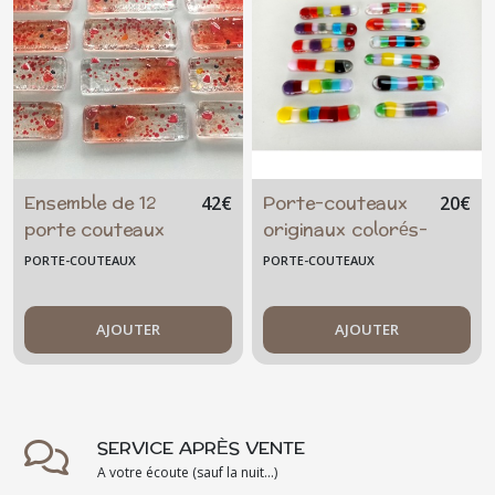
Ensemble de 12
Porte-couteaux
42
€
20
€
porte couteaux
originaux colorés-
ou repose
les "Toufous" -
PORTE-COUTEAUX
PORTE-COUTEAUX
baguette - rouge
table - décoration
- transparent-
- verre fusionné -
art de la table -
AJOUTER
artisanal
AJOUTER
artisanal
SERVICE APRÈS VENTE
A votre écoute (sauf la nuit...)