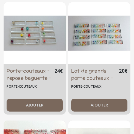
Porte-couteaux -
Lot de grands
24
€
20
€
repose baguette -
porte couteaux -
les zoziaux -
repose baguette -
PORTE-COUTEAUX
PORTE-COUTEAUX
arc-en-ciel- verre
-
AJOUTER
AJOUTER