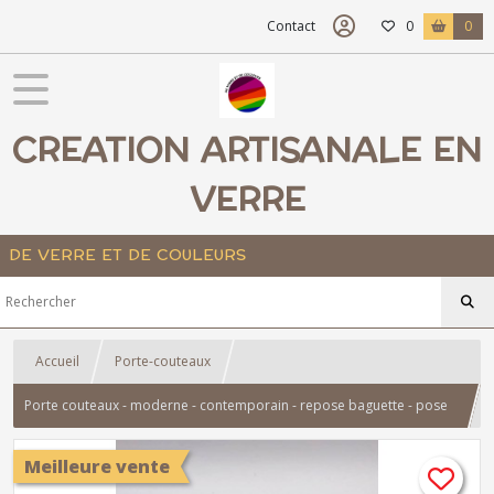
Contact
0
0
CREATION ARTISANALE EN
VERRE
DE VERRE ET DE COULEURS
Accueil
Porte-couteaux
Porte couteaux - moderne - contemporain - repose baguette - pose
couvert - verre fusionné - transparent
Meilleure vente