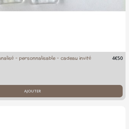
lisé - personnalisable - cadeau invité
4
€
50
AJOUTER