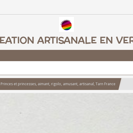
EATION ARTISANALE EN VE
Princes et princesses, aimant, rigolo, amusant, artisanal, Tarn France