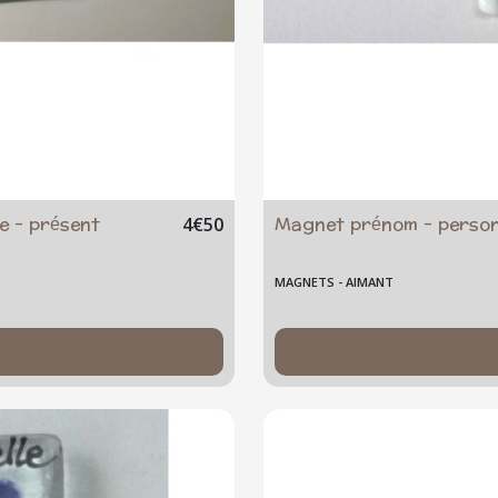
e - présent
Magnet prénom - personna
4
€
50
MAGNETS - AIMANT