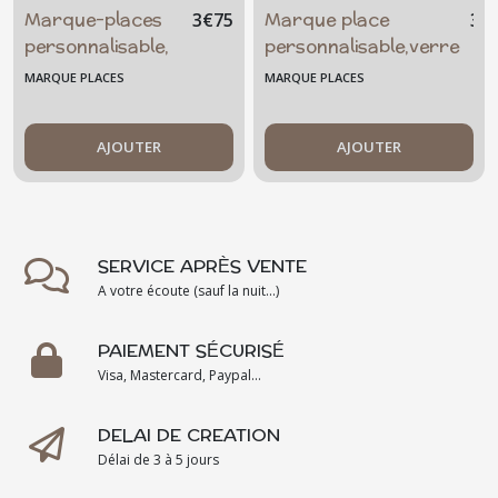
Marque-places
Marque place
3
€
75
3
€
personnalisable,
personnalisable,verre
prénom
fusionné, prénom,
MARQUE PLACES
MARQUE PLACES
mariage,
anniversaire, fête
AJOUTER
AJOUTER
SERVICE APRÈS VENTE
A votre écoute (sauf la nuit...)
PAIEMENT SÉCURISÉ
Visa, Mastercard, Paypal...
DELAI DE CREATION
Délai de 3 à 5 jours