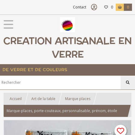
Contact
0
0
CREATION ARTISANALE EN
VERRE
DE VERRE ET DE COULEURS
Accueil
Art de la table
Marque places
Marque-places, porte-couteaux, personnalisable, prénom, étoile
dorée