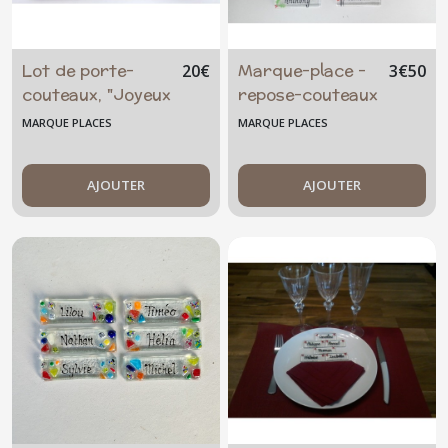
Lot de porte-
Marque-place -
20
€
3
€
50
couteaux, "Joyeux
repose-couteaux
Noël" feuille de
_ Noël /
MARQUE PLACES
MARQUE PLACES
houx
coquelicot
AJOUTER
AJOUTER