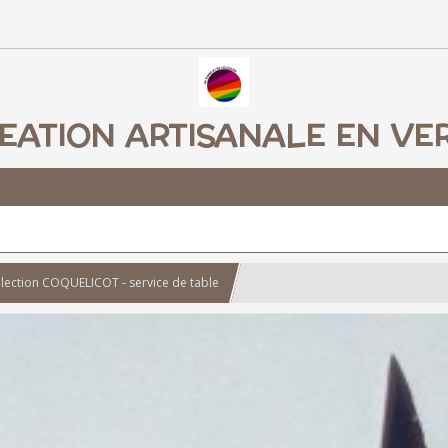
EATION ARTISANALE EN VE
llection COQUELICOT - service de table