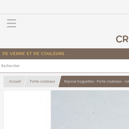
CR
DE VERRE ET DE COULEURS
Accueil
Porte-couteaux
Repose baguettes - Porte couteaux - co