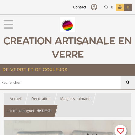
Contact
0
0
CREATION ARTISANALE EN
VERRE
DE VERRE ET DE COULEURS
Accueil
Décoration
Magnets - aimant
Lot de 4 magnets 🐝🦋🌸🌺