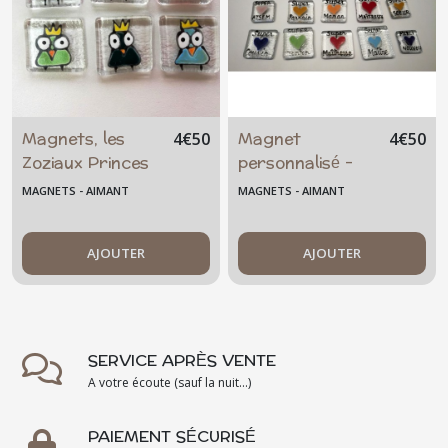
Magnets, les
Magnet
4
€
50
4
€
50
Zoziaux Princes
personnalisé -
et princesses,
aimant - petit
MAGNETS - AIMANT
MAGNETS - AIMANT
aimant, rigolo,
cadeau - unique
amusant,
- présent
artisanal, Tarn
AJOUTER
AJOUTER
France
SERVICE APRÈS VENTE
A votre écoute (sauf la nuit...)
PAIEMENT SÉCURISÉ