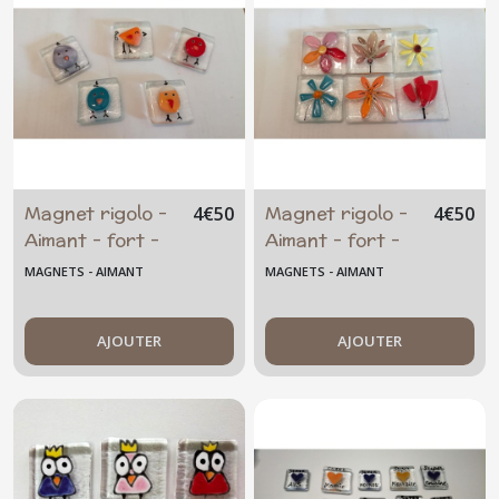
Magnet rigolo -
Magnet rigolo -
4
€
50
4
€
50
Aimant - fort -
Aimant - fort -
Poule - oiseau -
fleur -
MAGNETS - AIMANT
MAGNETS - AIMANT
verre fusionné
coquelicot -
puissant
artisanal -
néodyme
AJOUTER
unique - verre
AJOUTER
fusionné
puissant
néodyme