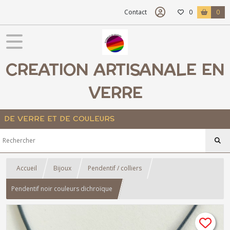
Contact
0
0
CREATION ARTISANALE EN
VERRE
DE VERRE ET DE COULEURS
Accueil
Bijoux
Pendentif / colliers
Pendentif noir couleurs dichroïque