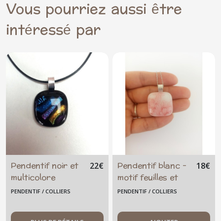
Vous pourriez aussi être
intéressé par
Pendentif noir et
Pendentif blanc -
22
€
18
€
multicolore
motif feuilles et
nombreux reflets
fleurs roses
PENDENTIF / COLLIERS
PENDENTIF / COLLIERS