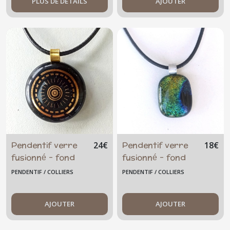
PLUS DE DÉTAILS
AJOUTER
Pendentif verre
Pendentif verre
24
€
18
€
fusionné - fond
fusionné - fond
noir - abeille
noir, vert/
PENDENTIF / COLLIERS
PENDENTIF / COLLIERS
dorée
bleu/doré
AJOUTER
AJOUTER