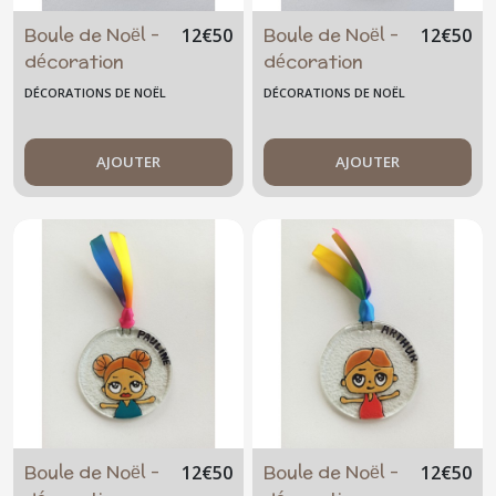
Boule de Noël -
Boule de Noël -
12
€
50
12
€
50
décoration
décoration
personnalisable
personnalisable
DÉCORATIONS DE NOËL
DÉCORATIONS DE NOËL
-enfant -
-enfant -
christmas -
christmas -
renard roux
AJOUTER
renard gris
AJOUTER
Boule de Noël -
Boule de Noël -
12
€
50
12
€
50