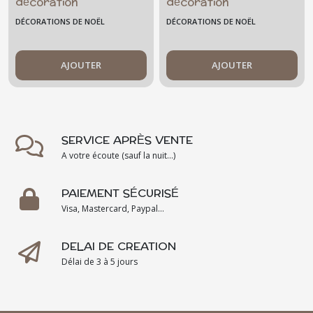
décoration
décoration
personnalisable
personnalisable
DÉCORATIONS DE NOËL
DÉCORATIONS DE NOËL
- fille -
- garçon -
christmas
christmas
AJOUTER
AJOUTER
SERVICE APRÈS VENTE
A votre écoute (sauf la nuit...)
PAIEMENT SÉCURISÉ
Visa, Mastercard, Paypal...
DELAI DE CREATION
Délai de 3 à 5 jours