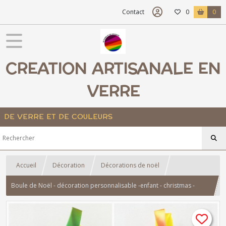
Contact
0
0
CREATION ARTISANALE EN
VERRE
DE VERRE ET DE COULEURS
Accueil
Décoration
Décorations de noël
Boule de Noël - décoration personnalisable -enfant - christmas -
licorne - unicorn