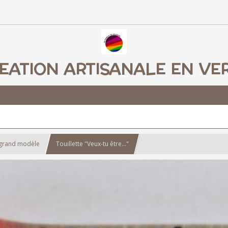
EATION ARTISANALE EN VE
l grand modèle
Touillette "Veux-tu être..."