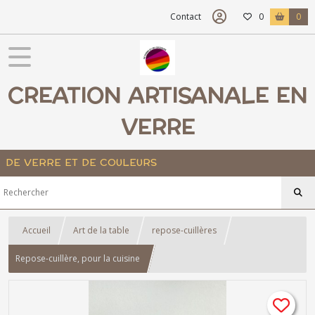
Contact
0
0
CREATION ARTISANALE EN
VERRE
DE VERRE ET DE COULEURS
Accueil
Art de la table
repose-cuillères
Repose-cuillère, pour la cuisine