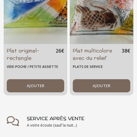
Plat original-
Plat multicolore
26
€
38
€
rectangle
avec du relief
multicolore motif
VIDE-POCHE / PETITE ASSIETTE
PLATS DE SERVICE
mandala
AJOUTER
AJOUTER
SERVICE APRÈS VENTE
A votre écoute (sauf la nuit...)