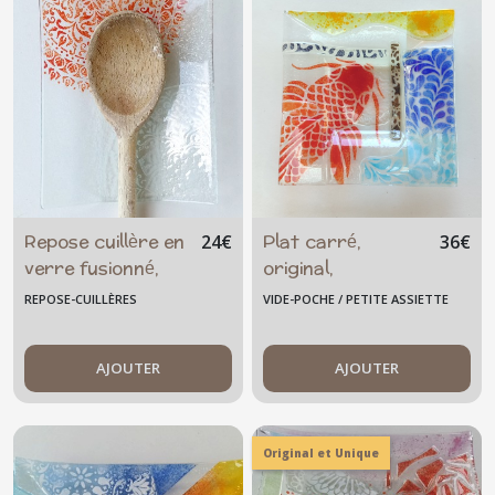
Repose cuillère en
Plat carré,
24
€
36
€
verre fusionné,
original,
MANDALA
multicolore,
REPOSE-CUILLÈRES
VIDE-POCHE / PETITE ASSIETTE
artisanal et
unique
AJOUTER
AJOUTER
Original et Unique