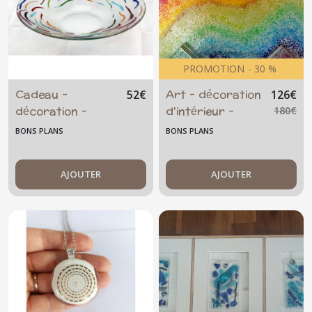
PROMOTION
-
30
%
Cadeau -
Art - décoration
52
€
126
€
décoration -
d'intérieur -
180
€
intérieur - couple
"Vagues de
BONS PLANS
BONS PLANS
- originale - Gros
couleurs"
plat rond - plat à
fruits - centre de
AJOUTER
AJOUTER
table - multicolore