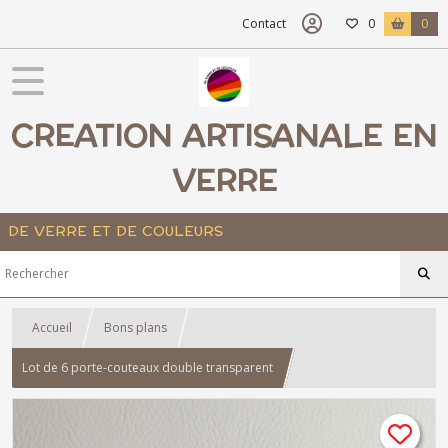
Contact
0
0
CREATION ARTISANALE EN
VERRE
DE VERRE ET DE COULEURS
Accueil
Bons plans
Lot de 6 porte-couteaux double transparent