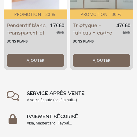
PROMOTION
-
20
%
PROMOTION
-
30
%
Pendentif blanc,
Triptyque -
17
€
60
47
€
60
transparent et
tableau - cadre
22
€
68
€
doré - verre
- esprit marin -
BONS PLANS
BONS PLANS
fusionné -
blau aquatique
fusing - acier
- océan -
inoxydable
AJOUTER
original - pièce
AJOUTER
unique
SERVICE APRÈS VENTE
A votre écoute (sauf la nuit...)
PAIEMENT SÉCURISÉ
Visa, Mastercard, Paypal...