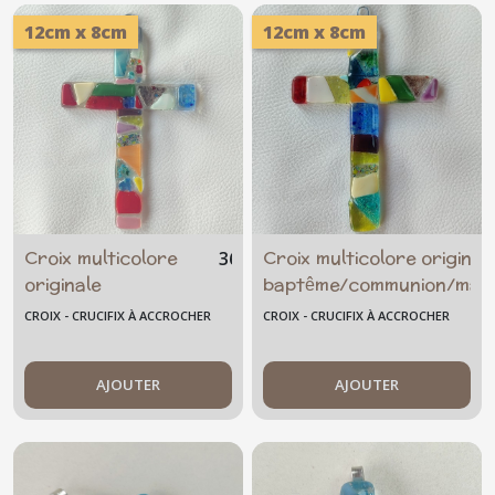
12cm x 8cm
12cm x 8cm
Croix multicolore
Croix multicolore original
36
€
originale
baptême/communion/mar
baptême/communion
CROIX - CRUCIFIX À ACCROCHER
CROIX - CRUCIFIX À ACCROCHER
AJOUTER
AJOUTER