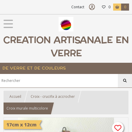
Contact
0
0
CREATION ARTISANALE EN
VERRE
DE VERRE ET DE COULEURS
Accueil
Croix - crucifix à accrocher
Croix murale multicolore
17cm x 12cm