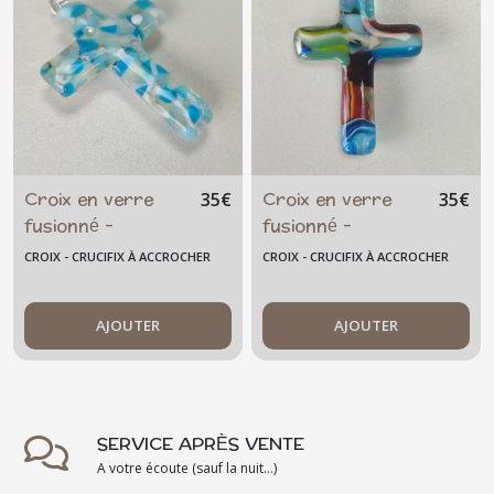
Croix en verre
Croix en verre
35
€
35
€
fusionné -
fusionné -
baptême -
baptême -
CROIX - CRUCIFIX À ACCROCHER
CROIX - CRUCIFIX À ACCROCHER
communion - à
communion - à
accrocher -
accrocher -
transparente bleu
AJOUTER
multicolore-
AJOUTER
- crucifix
catholique -
moderne -
confirmation -
catholique -
communion -
confirmation -
crucifix- baptême
SERVICE APRÈS VENTE
artisanal
naissance
A votre écoute (sauf la nuit...)