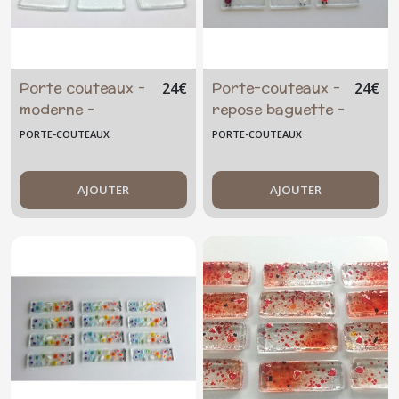
Porte couteaux -
Porte-couteaux -
24
€
24
€
moderne -
repose baguette -
contemporain -
les zoziaux -
PORTE-COUTEAUX
PORTE-COUTEAUX
repose baguette -
pose couvert -
verre fusionné -
AJOUTER
AJOUTER
transparent