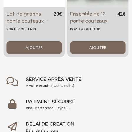
Lot de grands
Ensemble de 12
20
€
42
€
porte couteaux -
porte couteaux
repose baguette -
ou repose
PORTE-COUTEAUX
PORTE-COUTEAUX
arc-en-ciel- verre
baguette - rouge
-
- transparent-
AJOUTER
art de la table -
AJOUTER
artisanal
SERVICE APRÈS VENTE
A votre écoute (sauf la nuit...)
PAIEMENT SÉCURISÉ
Visa, Mastercard, Paypal...
DELAI DE CREATION
Délai de 3 à 5 jours