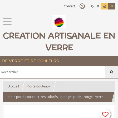
Contact
0
0
CREATION ARTISANALE EN
VERRE
DE VERRE ET DE COULEURS
Accueil
Porte-couteaux
Lot de porte couteaux très colorés - orange- jaune - rouge - verre
fusionné - artisanat - art de la table