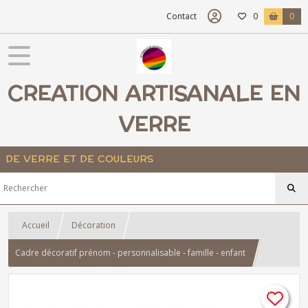
Contact
0
0
CREATION ARTISANALE EN
VERRE
DE VERRE ET DE COULEURS
Accueil
Décoration
Cadre décoratif prénom - personnalisable - famille - enfant