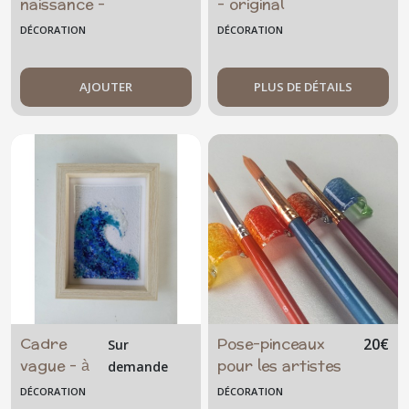
naissance -
- original
décoratif prénom
- bleu mer
DÉCORATION
DÉCORATION
- personnalisable
- famille - enfant-
poids - taille -
AJOUTER
PLUS DE DÉTAILS
date
Cadre
Pose-pinceaux
20
€
Sur
vague - à
pour les artistes
demande
poser ou à
DÉCORATION
DÉCORATION