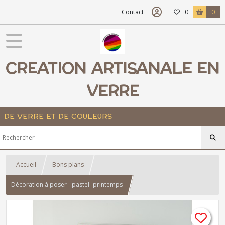
Contact
0
0
CREATION ARTISANALE EN
VERRE
DE VERRE ET DE COULEURS
Accueil
Bons plans
Décoration à poser - pastel- printemps