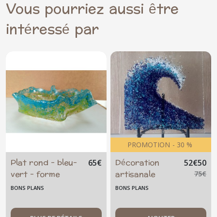
Vous pourriez aussi être
intéressé par
PROMOTION
-
30
%
Plat rond - bleu-
Décoration
65
€
52
€
50
vert - forme
artisanale
75
€
original -
unique - Verre -
BONS PLANS
BONS PLANS
artisanal - unique
Artisanat
- centre de table
français