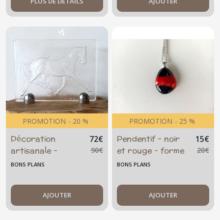
- vague
PLUS DE DÉTAILS
AJOUTER
PROMOTION
-
20
%
PROMOTION
-
25
%
Décoration
Pendentif - noir
72
€
15
€
artisanale -
et rouge - forme
90
€
20
€
cheval
oblongue
BONS PLANS
BONS PLANS
transparent
AJOUTER
AJOUTER