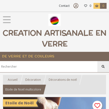
Contact
0
0
CREATION ARTISANALE EN
VERRE
DE VERRE ET DE COULEURS
Accueil
Décoration
Décorations de noël
Etoile de Noël multicolore
Etoile de Noël