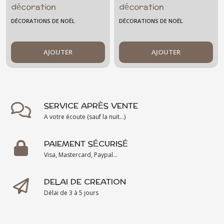
décoration
décoration
personnalisable
personnalisable
DÉCORATIONS DE NOËL
DÉCORATIONS DE NOËL
-enfant -
- fille -
christmas -
christmas
renard gris
AJOUTER
AJOUTER
SERVICE APRÈS VENTE
A votre écoute (sauf la nuit...)
PAIEMENT SÉCURISÉ
Visa, Mastercard, Paypal...
DELAI DE CREATION
Délai de 3 à 5 jours