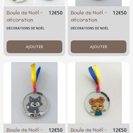
Boule de Noël -
Boule de Noël -
12
€
50
12
€
50
décoration
décoration
personnalisable
personnalisable
DÉCORATIONS DE NOËL
DÉCORATIONS DE NOËL
-enfant -
-enfant -
christmas -
christmas -
licorne -
AJOUTER
renard roux
AJOUTER
unicorn
Boule de Noël -
Boule de Noël -
12
€
50
12
€
50