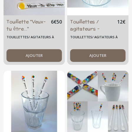
Touillette "Veux-
Touillettes /
6
€
50
12
€
tu être..."
agitateurs -
Grand modèle -
TOUILLETTES/ AGITATEURS À
TOUILLETTES/ AGITATEURS À
Mojito - 18cm
COCKTAIL GRAND MODÈLE
COCKTAIL GRAND MODÈLE
AJOUTER
AJOUTER