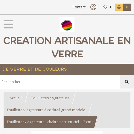
Contact
0
0
CREATION ARTISANALE EN
VERRE
DE VERRE ET DE COULEURS
Accueil
Touillettes / Agitateurs
Touillettes/ agitateurs à cocktail grand modèle
Touillettes / agitateurs - chakras arc-en-ciel- 12 cm