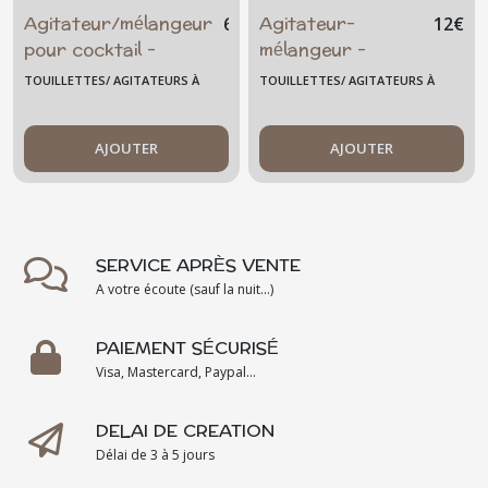
Agitateur/mélangeur
Agitateur-
6
€
12
€
pour cocktail -
mélangeur -
"J'peux pas, j'ai
cocktail -
TOUILLETTES/ AGITATEURS À
TOUILLETTES/ AGITATEURS À
MOJITO"- verre
smoothie - sirop -
COCKTAIL GRAND MODÈLE
COCKTAIL GRAND MODÈLE
fusionné artisanal
jus - mojito -
AJOUTER
grand - verre
AJOUTER
fusionné - original
- été - artisanal
SERVICE APRÈS VENTE
A votre écoute (sauf la nuit...)
PAIEMENT SÉCURISÉ
Visa, Mastercard, Paypal...
DELAI DE CREATION
Délai de 3 à 5 jours