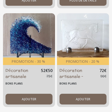
AJOUTER
- vague
PLUS DE DÉTAILS
PROMOTION
-
30
%
PROMOTION
-
20
%
Décoration
Décoration
52
€
50
72
€
artisanale
artisanale -
75
€
90
€
unique - Verre -
cheval
BONS PLANS
BONS PLANS
Artisanat
transparent
français
AJOUTER
AJOUTER