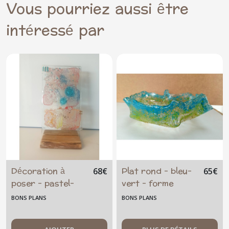
Vous pourriez aussi être
intéressé par
Décoration à
Plat rond - bleu-
68
€
65
€
poser - pastel-
vert - forme
printemps
original -
BONS PLANS
BONS PLANS
artisanal - unique
- centre de table