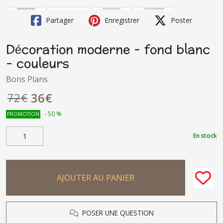
Partager
Enregistrer
Poster
Décoration moderne - fond blanc
- couleurs
Bons Plans
36
€
72
€
-
50
%
PROMOTION
En stock
AJOUTER AU PANIER
POSER UNE QUESTION