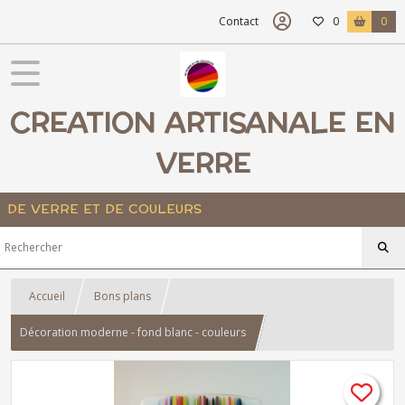
Contact
0
0
CREATION ARTISANALE EN
VERRE
DE VERRE ET DE COULEURS
Accueil
Bons plans
Décoration moderne - fond blanc - couleurs